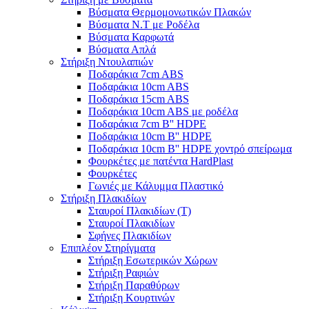
Βύσματα Θερμομονωτικών Πλακών
Βύσματα Ν.Τ με Ροδέλα
Βύσματα Καρφωτά
Βύσματα Απλά
Στήριξη Ντουλαπιών
Ποδαράκια 7cm ABS
Ποδαράκια 10cm ABS
Ποδαράκια 15cm ABS
Ποδαράκια 10cm ABS με ροδέλα
Ποδαράκια 7cm B'' HDPE
Ποδαράκια 10cm B'' HDPE
Ποδαράκια 10cm B'' HDPE χοντρό σπείρωμα
Φουρκέτες με πατέντα HardPlast
Φουρκέτες
Γωνιές με Κάλυμμα Πλαστικό
Στήριξη Πλακιδίων
Σταυροί Πλακιδίων (Τ)
Σταυροί Πλακιδίων
Σφήνες Πλακιδίων
Επιπλέον Στηρίγματα
Στήριξη Εσωτερικών Χώρων
Στήριξη Ραφιών
Στήριξη Παραθύρων
Στήριξη Κουρτινών