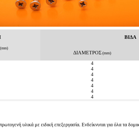
Ι
ΒΙΔΑ
(mm)
ΔΙΑΜΕΤΡΟΣ
(mm)
4
4
4
4
4
4
4
ρωτογενή υλικά με ειδική επεξεργασία. Ενδείκνυται για όλα τα δομι