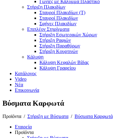
Γωνιές με Κάλυμμα Πλαστικό
Στήριξη Πλακιδίων
Σταυροί Πλακιδίων (Τ)
Σταυροί Πλακιδίων
Σφήνες Πλακιδίων
Επιπλέον Στηρίγματα
Στήριξη Εσωτερικών Χώρων
Στήριξη Ραφιών
Στήριξη Παραθύρων
Στήριξη Κουρτινών
Κάλυψη
Κάλυψη Κεφαλών Βίδας
Κάλυψη Γραφείου
Κατάλογος
Video
Νέα
Επικοινωνία
Βύσματα Καρφωτά
Προϊόντα
/
Στήριξη με Βύσματα
/
Βύσματα Καρφωτά
Εταιρεία
Προϊόντα
Στήριξη με Βύσματα