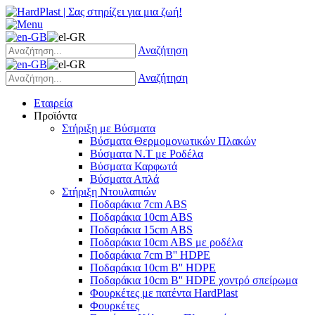
Αναζήτηση
Αναζήτηση
Εταιρεία
Προϊόντα
Στήριξη με Βύσματα
Βύσματα Θερμομονωτικών Πλακών
Βύσματα Ν.Τ με Ροδέλα
Βύσματα Καρφωτά
Βύσματα Απλά
Στήριξη Ντουλαπιών
Ποδαράκια 7cm ABS
Ποδαράκια 10cm ABS
Ποδαράκια 15cm ABS
Ποδαράκια 10cm ABS με ροδέλα
Ποδαράκια 7cm B'' HDPE
Ποδαράκια 10cm B'' HDPE
Ποδαράκια 10cm B'' HDPE χοντρό σπείρωμα
Φουρκέτες με πατέντα HardPlast
Φουρκέτες